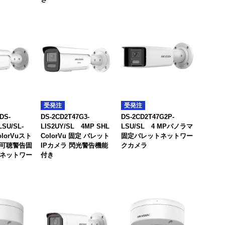
受発注
受発注
S-
DS-2CD2T47G3-
DS-2CD2T47G2P-
LSU/SL-
LIS2UY/SL 4MP SHL
LSU/SL 4 MPパノラマ
olorVuスト
ColorVu 固定 バレット
固定バレットネットワー
可聴警告固
IPカメラ 閃光警告機能
クカメラ
ネットワー
付き