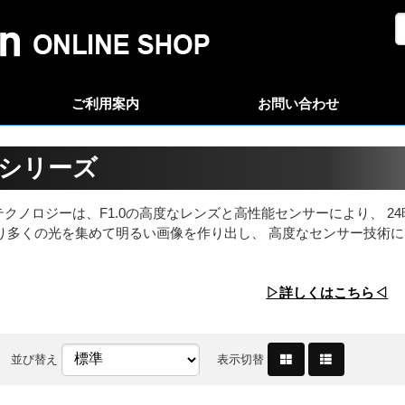
ご利用案内
お問い合わせ
Vuシリーズ
ColorVuテクノロジーは、F1.0の高度なレンズと高性能センサーによ
、より多くの光を集めて明るい画像を作り出し、 高度なセンサー技
▷詳しくはこちら◁
並び替え
表示切替