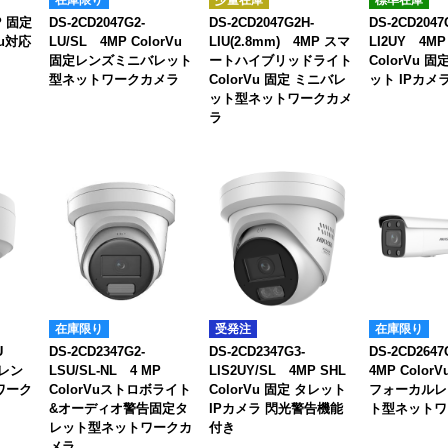
P 固定
DS-2CD2047G2-
DS-2CD2047G2H-
DS-2CD2047
Vu対応
LU/SL 4MP ColorVu
LIU(2.8mm) 4MP スマ
LI2UY 4MP
固定レンズミニバレット
ートハイブリッドライト
ColorVu 
型ネットワークカメラ
ColorVu 固定 ミニバレ
ット IPカメ
ット型ネットワークカメ
ラ
在庫限り
受発注
在庫限り
SU
DS-2CD2347G2-
DS-2CD2347G3-
DS-2CD264
定レン
LSU/SL-NL 4 MP
LIS2UY/SL 4MP SHL
4MP Colo
ワーク
ColorVuストロボライト
ColorVu 固定 タレット
フォーカルレ
&オーディオ警告固定タ
IPカメラ 閃光警告機能
ト型ネットワ
レット型ネットワークカ
付き
メラ