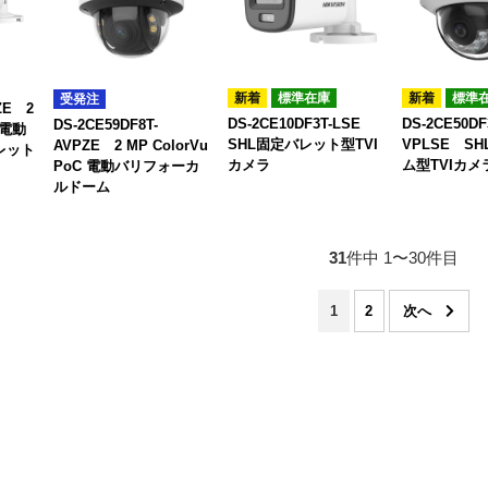
標準在庫
標準
受発注
ZE 2
DS-2CE10DF3T-LSE
DS-2CE50DF
DS-2CE59DF8T-
C 電動
SHL固定バレット型TVI
VPLSE S
AVPZE 2 MP ColorVu
レット
カメラ
ム型TVIカメ
PoC 電動バリフォーカ
ルドーム
31
件中 1〜30件目
1
2