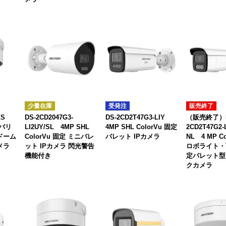
少量在庫
受発注
販売終了
LZS
DS-2CD2047G3-
DS-2CD2T47G3-LIY
（販売終了）D
動バリ
LI2UY/SL 4MP SHL
4MP SHL ColorVu 固定
2CD2T47G2-
ドーム
ColorVu 固定 ミニバレ
バレット IPカメラ
NL 4 MP C
メラ
ット IPカメラ 閃光警告
ロボライト・
機能付き
定バレット型
クカメラ