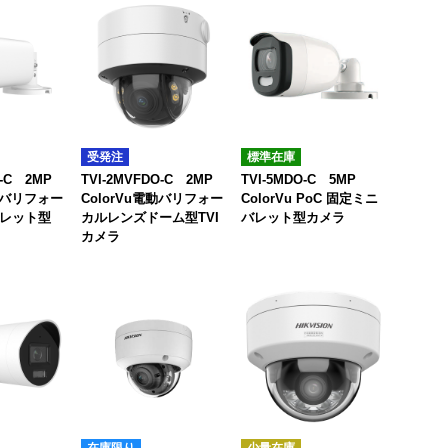
受発注
標準在庫
U-C 2MP
TVI-2MVFDO-C 2MP
TVI-5MDO-C 5MP
電動バリフォー
ColorVu電動バリフォー
ColorVu PoC 固定ミニ
レット型
カルレンズドーム型TVI
バレット型カメラ
カメラ
在庫限り
少量在庫