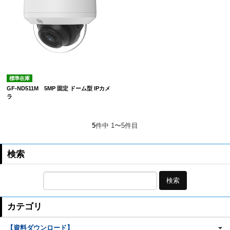
標準在庫
GF-ND511M 5MP 固定 ドーム型 IPカメ
ラ
5
件中 1〜5件目
検索
検索
カテゴリ
【資料ダウンロード】