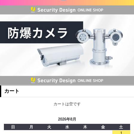
カート
カートは空です
2026年8月
日
月
火
水
木
金
土
1