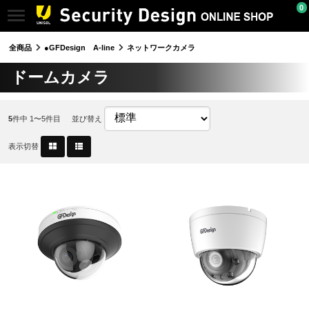
0
全商品
●GFDesign A-line
ネットワークカメラ
ドームカメラ
5
件中 1〜5件目
並び替え
表示切替