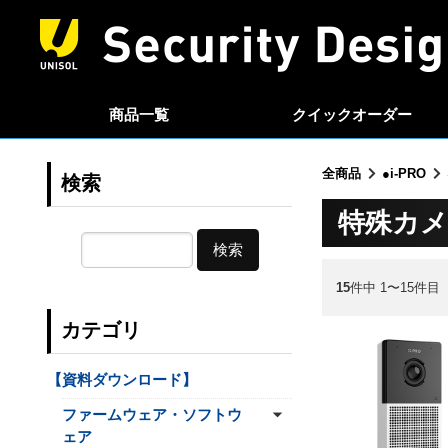
商品一覧
クイック
オーダー
全商品
●i-PRO
検索
特殊カ
検索
15
件中 1〜15件目
カテゴリ
【資料ダウンロード】
ファームウェア・ソフトウ
ェア