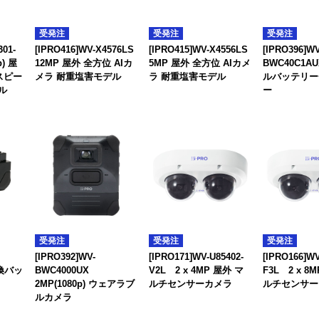
受発注
受発注
受発注
301-
[IPRO416]WV-X4576LS
[IPRO415]WV-X4556LS
[IPRO396]WV
p) 屋
12MP 屋外 全方位 AIカ
5MP 屋外 全方位 AIカメ
BWC40C1
 スピー
メラ 耐重塩害モデル
ラ 耐重塩害モデル
ルバッテリー
ル
ー
受発注
受発注
受発注
[IPRO392]WV-
[IPRO171]WV-U85402-
[IPRO166]WV
交換バッ
BWC4000UX
V2L 2 x 4MP 屋外 マ
F3L 2 x 8
2MP(1080p) ウェアラブ
ルチセンサーカメラ
ルチセンサー 
ルカメラ