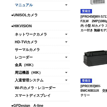
マニュアル
受発注
●UNISOLカメラ
[IPRO458]WV-S71
F2LW 2MP(1080
●HIKVISION
内 小型 AIカメラ
カー付き 無線モデ
ネットワークカメラ
HD-TVIカメラ
サーマルカメラ
レコーダー
金具（HIK）
周辺機器（HIK）
入退管理システム
受発注
[IPRO393]WV-
Wi-Fiカメラ・レコーダー
BWC40B1UX 
スマートディスプレイ
テリー
●GFDesign A-line