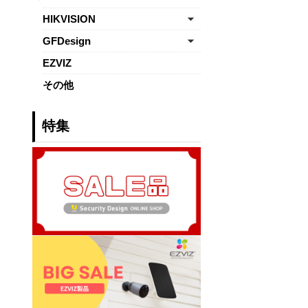
HIKVISION
GFDesign
EZVIZ
その他
特集